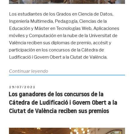
Los estudiantes de los Grados en Ciencia de Datos,
Ingeniería Multimedia, Pedagogía, Ciencias de la
Educación y Máster en Tecnologías Web, Aplicaciones
móviles y Computación en la nube de la Universitat de
València reciben sus diplomas de premio, accésit y
participación en los concursos de la Cátedra de
Ludificació i Govern Obert a la Ciutat de València.
«Imágenes
Continuar leyendo
del
acto
PUBLICADO
19/07/2021
de
EL
Los ganadores de los concursos de la
entrega
Cátedra de Ludificació i Govern Obert a la
de
Ciutat de València reciben sus premios
premios
de
los