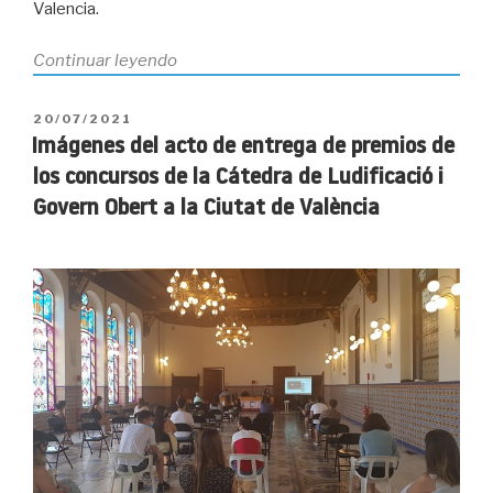
Valencia.
«Jornadas
Continuar leyendo
#DataBeersVLC
de
PUBLICADO
20/07/2021
Gobierno
EL
Imágenes del acto de entrega de premios de
Abierto
los concursos de la Cátedra de Ludificació i
en
Govern Obert a la Ciutat de València
la
ciudad
de
Valencia»