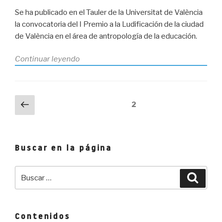
premios»
Se ha publicado en el Tauler de la Universitat de València
la convocatoria del I Premio a la Ludificación de la ciudad
de València en el área de antropología de la educación.
«La
Continuar leyendo
Cátedra
de
Ludificació
Paginación
Página
Página
2
convoca
anterior
de
el
entradas
I
Premio
Buscar en la página
a
la
Buscar
Busca
Ludificación
por:
de
la
ciudad
Contenidos