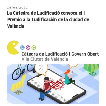
ganadores
de
PUBLICADO
18/05/2021
los
EL
La Cátedra de Ludificació convoca el I
concursos
Premio a la Ludificación de la ciudad de
de
València
la
Cátedra
de
Ludificació
i
Govern
Obert
a
la
Ciutat
de
València
reciben
sus