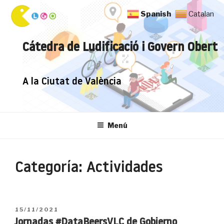
Saltar
Spanish
Catalan
al
contenido
Cátedra de Ludificació i Govern Obert
A la Ciutat de València
Menú
Categoría:
Actividades
PUBLICADO
15/11/2021
EL
Jornadas #DataBeersVLC de Gobierno