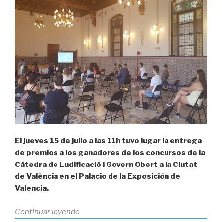
concursos
de
la
Cátedra
de
Ludificació
i
Govern
Obert
a
la
Ciutat
El jueves 15 de julio a las 11h tuvo lugar la entrega
de
de premios a los ganadores de los concursos de la
València»
Cátedra de Ludificació i Govern Obert a la Ciutat
de València en el Palacio de la Exposición de
Valencia.
«Los
Continuar leyendo