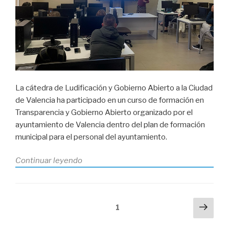
de
la
ciudad
de
Valencia»
La cátedra de Ludificación y Gobierno Abierto a la Ciudad
de Valencia ha participado en un curso de formación en
Transparencia y Gobierno Abierto organizado por el
ayuntamiento de Valencia dentro del plan de formación
municipal para el personal del ayuntamiento.
«Curso
Continuar leyendo
de
formación
en
Paginación
Sigu
Página
1
Transparencia
pági
de
y