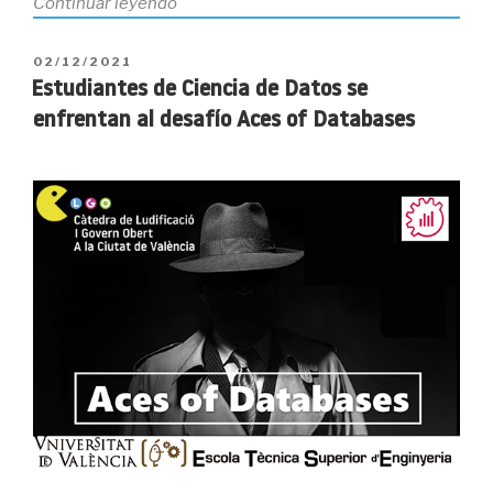
«Ganadores
Continuar leyendo
del
desafío
PUBLICADO
02/12/2021
Escape
EL
Estudiantes de Ciencia de Datos se
Room
enfrentan al desafío Aces of Databases
Aces
of
Databases»