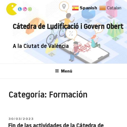
Saltar
Spanish
Catalan
al
contenido
Cátedra de Ludificació i Govern Obert
A la Ciutat de València
Menú
Categoría:
Formación
PUBLICADO
30/03/2023
EL
Fin de las actividades de la Cátedra de