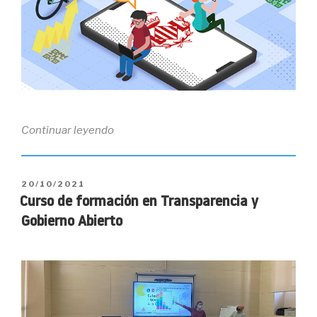
«La
Continuar leyendo
Cátedra
de
Ludificació
PUBLICADO
20/10/2021
EL
convoca
Curso de formación en Transparencia y
el
Gobierno Abierto
I
Concurso
de
Videojuegos
de
Ludificación