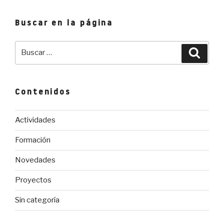
entradas
Gobierno
Abierto»
Buscar en la página
Buscar
Busca
por:
Contenidos
Actividades
Formación
Novedades
Proyectos
Sin categoría