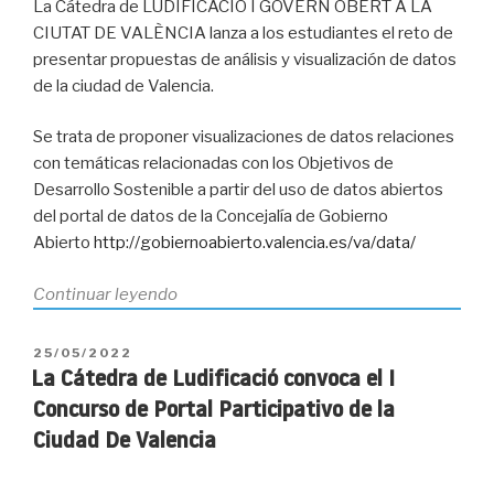
La Cátedra de LUDIFICACIÓ I GOVERN OBERT A LA
CIUTAT DE VALÈNCIA lanza a los estudiantes el reto de
presentar propuestas de análisis y visualización de datos
de la ciudad de Valencia.
Se trata de proponer visualizaciones de datos relaciones
con temáticas relacionadas con los Objetivos de
Desarrollo Sostenible a partir del uso de datos abiertos
del portal de datos de la Concejalía de Gobierno
Abierto
http://gobiernoabierto.valencia.es/va/data/
«La
Continuar leyendo
Cátedra
de
PUBLICADO
25/05/2022
Ludificació
EL
La Cátedra de Ludificació convoca el I
convoca
Concurso de Portal Participativo de la
el
Ciudad De Valencia
II
Concurso