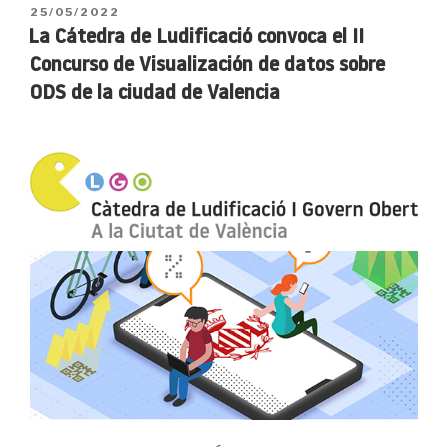
I
PUBLICADO
25/05/2022
Concurso
EL
La Cátedra de Ludificació convoca el II
de
Concurso de Visualización de datos sobre
Videojuegos
ODS de la ciudad de Valencia
de
Ludificación
de
la
ciudad
de
Valencia»