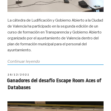
Valencia»
La cátedra de Ludificación y Gobierno Abierto a la Ciudad
de Valencia ha participado en la segunda edición de un
curso de formación en Transparencia y Gobierno Abierto
organizado por el ayuntamiento de Valencia dentro del
plan de formación municipal para el personal del
ayuntamiento.
«II
Continuar leyendo
Edición
–
PUBLICADO
16/12/2021
Curso
EL
Ganadores del desafío Escape Room Aces of
de
Databases
formación
en
Transparencia
y