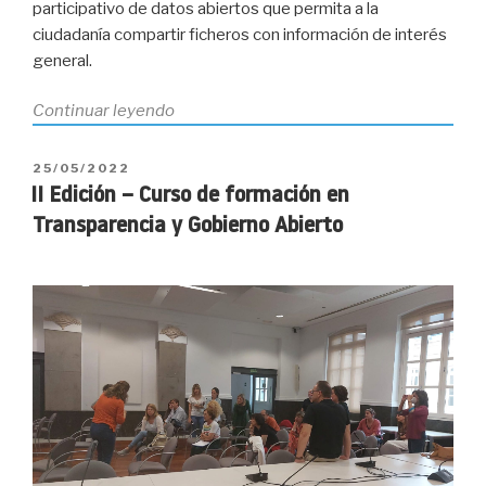
participativo de datos abiertos que permita a la
ciudadanía compartir ficheros con información de interés
general.
«La
Continuar leyendo
Cátedra
de
PUBLICADO
25/05/2022
Ludificació
EL
II Edición – Curso de formación en
convoca
Transparencia y Gobierno Abierto
el
I
Concurso
de
Portal
Participativo
de
la
Ciudad
De