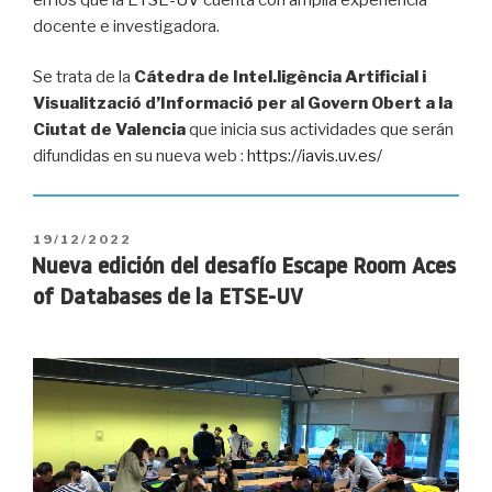
docente e investigadora.
Se trata de la
Cátedra de Intel.ligència Artificial i
Visualització d’Informació per al Govern Obert a la
Ciutat de Valencia
que inicia sus actividades que serán
difundidas en su nueva web :
https://iavis.uv.es/
PUBLICADO
19/12/2022
EL
Nueva edición del desafío Escape Room Aces
of Databases de la ETSE-UV