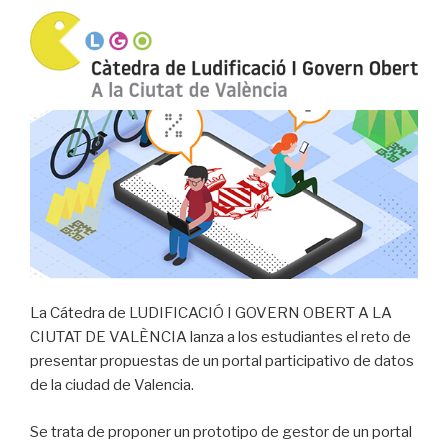
de
Visualización
de
datos
sobre
ODS
de
la
ciudad
de
Valencia»
La Cátedra de LUDIFICACIÓ I GOVERN OBERT A LA
CIUTAT DE VALÈNCIA lanza a los estudiantes el reto de
presentar propuestas de un portal participativo de datos
de la ciudad de Valencia.
Se trata de proponer un prototipo de gestor de un portal