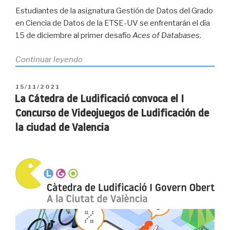
Estudiantes de la asignatura Gestión de Datos del Grado
en Ciencia de Datos de la ETSE-UV se enfrentarán el día
15 de diciembre al primer desafío
Aces of Databases
.
«Estudiantes
Continuar leyendo
de
Ciencia
PUBLICADO
15/11/2021
de
EL
La Cátedra de Ludificació convoca el I
Datos
Concurso de Videojuegos de Ludificación de
se
la ciudad de Valencia
enfrentan
al
desafío
Aces
of
Databases»