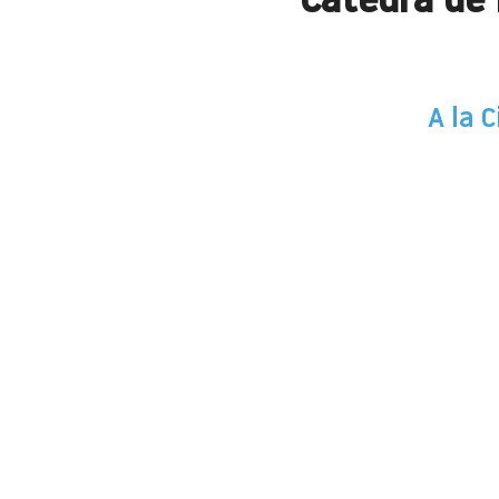
Cátedra de
A la