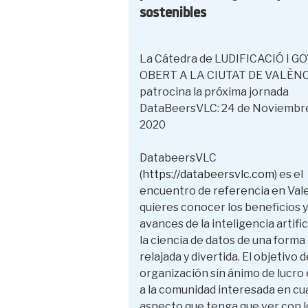
sostenibles
La Cátedra de LUDIFICACIÓ I 
OBERT A LA CIUTAT DE VALÈN
patrocina la próxima jornada
DataBeersVLC: 24 de Noviembr
2020
DatabeersVLC
(
https://databeersvlc.com
) es el
encuentro de referencia en Vale
quieres conocer los beneficios y
avances de la inteligencia artific
la ciencia de datos de una forma
relajada y divertida. El objetivo 
organización sin ánimo de lucro 
a la comunidad interesada en cu
aspecto que tenga que ver con l