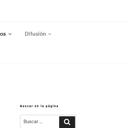
tos
Difusión
Buscar en la página
Buscar
Buscar
por: