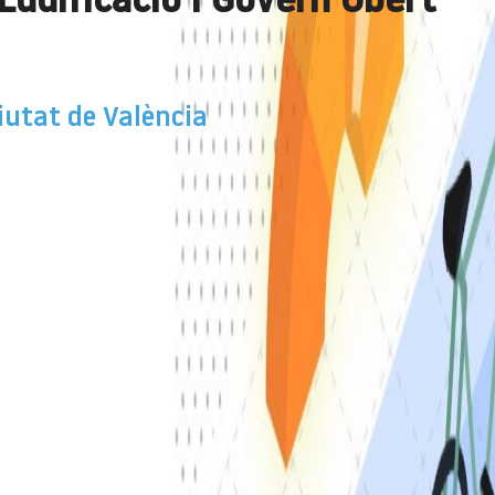
 Ludificació i Govern Obert
 Ciutat de València