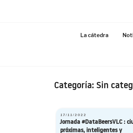
La cátedra
Not
Categoría:
Sin categ
PUBLICADO
17/11/2022
EL
Jornada #DataBeersVLC : ciudades
próximas, inteligentes y